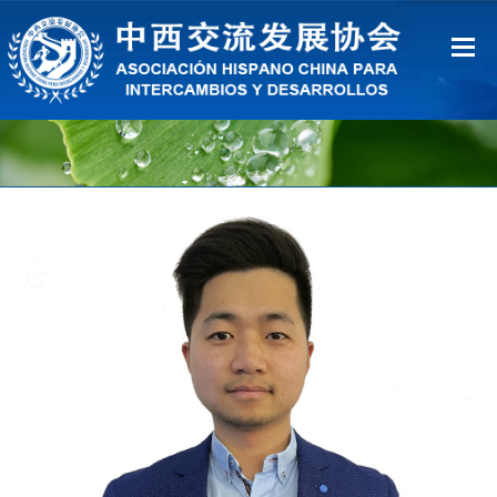
Inicio
Sobre Nosotros
Ventajas
Contacto
中文
Español