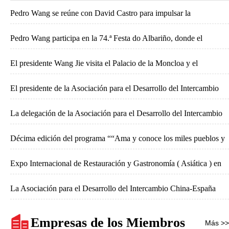
Pedro Wang se reúne con David Castro para impulsar la
cooperación entre O Salnés y China
Pedro Wang participa en la 74.ª Festa do Albariño, donde el
embajador Yao Jing fue investido Cabaleiro do Albariño
El presidente Wang Jie visita el Palacio de la Moncloa y el
Congreso de los Diputados
El presidente de la Asociación para el Desarrollo del Intercambio
China-España, Wang Jie, acompaña a una delegación institucional
La delegación de la Asociación para el Desarrollo del Intercambio
y turística española en su visita a Qingtian
China-España visita la Federación de Chinos de Ultramar
Décima edición del programa ““Ama y conoce los miles pueblos y
Retornados de la Provincia de Zhejiang
ciudades de España”
Expo Internacional de Restauración y Gastronomía ( Asiática ) en
España 2026
La Asociación para el Desarrollo del Intercambio China-España
impulsa un mecanismo de cooperación bilateral entre el distrito de
Empresas de los Miembros
Más >>