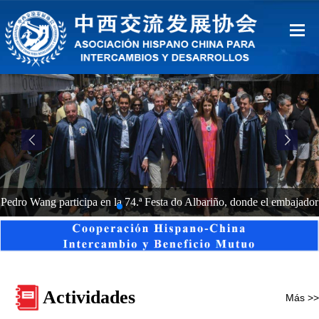
Inicio
Sobre Nosotros
Ventajas
Contacto
Pedro Wang participa en la 74.ª Festa do Albariño, donde el embajador
中文
Yao Jing fue investido Cabaleiro do Albariño
Español
Actividades
Más >>