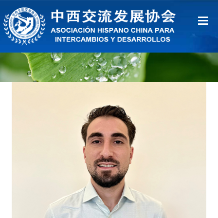
Inicio
Sobre Nosotros
Ventajas
Contacto
中文
Español